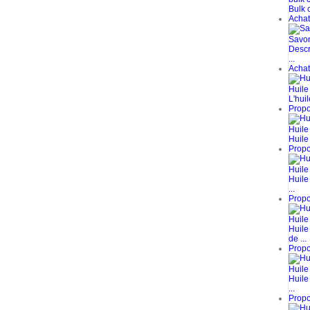
Bulk c
Achat 
Savon
Descr
...
Achat 
Huile
L'huil
Propos
Huile
Huile 
Propos
Huile
Huile
...
Propos
Huile
Huile
de ...
Propos
Huile
Huile
...
Propos