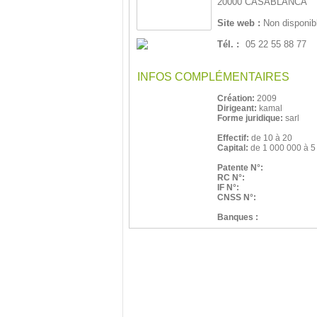
20000 CASABLANCA
Site web :
Non disponib
Tél. :
05 22 55 88 77
INFOS COMPLÉMENTAIRES
Création:
2009
Dirigeant:
kamal
Forme juridique:
sarl
Effectif:
de 10 à 20
Capital:
de 1 000 000 à 5
Patente N°:
RC N°:
IF N°:
CNSS N°:
Banques :