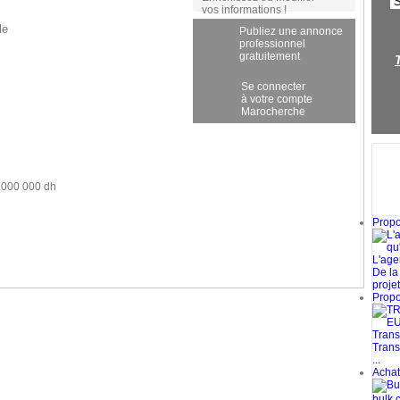
vos informations !
le
Publiez une annonce
professionnel
gratuitement
Se connecter
à votre compte
Marocherche
 000 000 dh
Propos
L'age
De la
projets
Propos
Transp
Trans
...
Achat 
bulk c