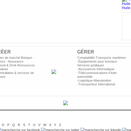
Huile
Huile 
s
p
RÉER
GÉRER
-
-
des de marché
Banque -
Comptabilité
Transports maritimes
-
-
ance - Assurance
Équipements pour bureaux
-
seil & Droit
Ressources
Services juridiques
-
-
aines
Assurances
Informatique
-
-
iciliation & services de
Télécommunications
Flotte
eaux
automobile
-
-
Logistique
Manutention
-
Transporteur international
O
P
Q
R
S
T
U
V
W
X
Y
Z