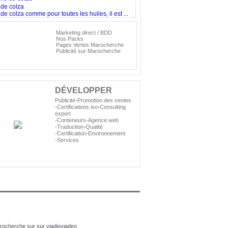
 de colza
de colza comme pour toutes les huiles, il est ...
Marketing direct / BDD
Nos
Nos Packs
olutions
Pages Vertes Marocherche
Publicité sur Marocherche
ublicitaires
DÉVELOPPER
-
Publicité
Promotion des ventes
-
-
Certifications iso
Consulting
export
-
-
Conteneurs
Agence web
-
-
Traduction
Qualité
-
-
Certification
Environnement
-
Services