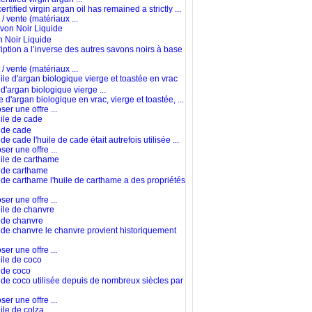
ertified virgin argan oil has remained a strictly ...
/ vente (matériaux ...
 Noir Liquide
iption a l’inverse des autres savons noirs à base
/ vente (matériaux ...
 d'argan biologique vierge ...
e d'argan biologique en vrac, vierge et toastée, ...
er une offre ...
 de cade
de cade l'huile de cade était autrefois utilisée ...
er une offre ...
 de carthame
 de carthame l'huile de carthame a des propriétés
er une offre ...
 de chanvre
 de chanvre le chanvre provient historiquement
er une offre ...
 de coco
 de coco utilisée depuis de nombreux siècles par
er une offre ...