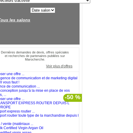
Tous les salons
Dernières demandes de devis, offres spéciales
et recherches de partenaires publiées sur
Marocherche.
Voir plus d'offres
er une offre ...
nce de communication ...
 conception jusqu’à la mise en place de vos
, ...
-50 %
er une offre ...
ort express routier ...
port routier toute type de la marchandise depuis l
/ vente (matériaux ...
ertified virgin argan ...