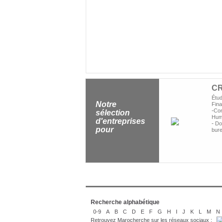
C
Étu
Notre
Fin
-
Con
sélection
Hum
d'entreprises
-
Dom
pour
bur
Recherche alphabétique
0-9
A
B
C
D
E
F
G
H
I
J
K
L
M
N
Retrouvez Marocherche sur les réseaux sociaux :