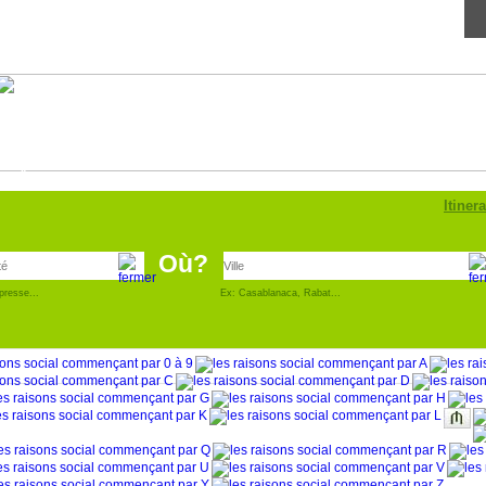
Annonce
pro
Itinera
Où?
presse...
Ex: Casablanaca, Rabat...