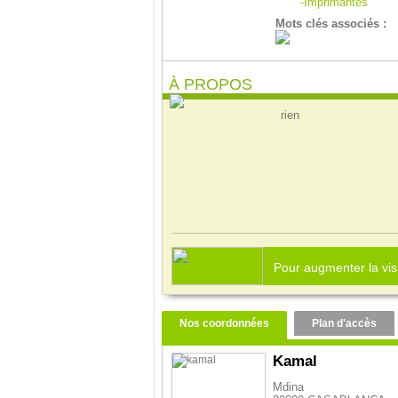
-Imprimantes
Mots clés associés :
À PROPOS
rien
Pour augmenter la visi
Nos coordonnées
Plan d'accès
Kamal
Mdina