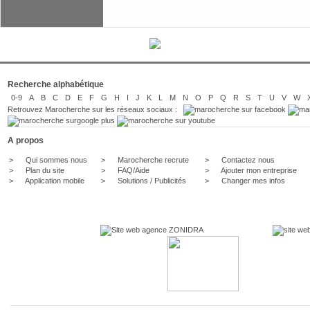
Recherche alphabétique
0-9
A
B
C
D
E
F
G
H
I
J
K
L
M
N
O
P
Q
R
S
T
U
V
W
Retrouvez Marocherche sur les réseaux sociaux :
A propos
>
Qui sommes nous
>
Marocherche recrute
>
Contactez nous
>
Plan du site
>
FAQ/Aide
>
Ajouter mon entreprise
>
Application mobile
>
Solutions / Publicités
>
Changer mes infos