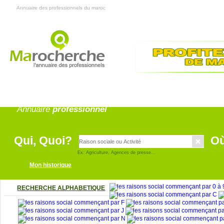
Annuaire des professionnels du maroc
Annonce
pro
Annuaire
professionnel
Qui, Quoi?
O
Ex: Agriculture, Agences de presse...
Mon historique
RECHERCHE ALPHABETIQUE