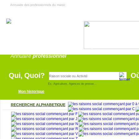
Annuaire des professionnels du maroc
Annonce
pro
Annuaire
professionnel
Qui, Quoi?
O
Ex: Agriculture, Agences de presse...
Mon historique
RECHERCHE ALPHABETIQUE