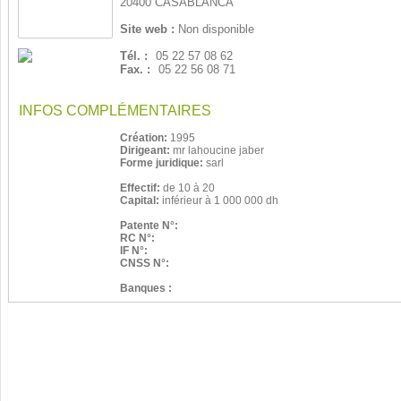
20400 CASABLANCA
Site web :
Non disponible
Tél. :
05 22 57 08 62
Fax. :
05 22 56 08 71
INFOS COMPLÉMENTAIRES
Création:
1995
Dirigeant:
mr lahoucine jaber
Forme juridique:
sarl
Effectif:
de 10 à 20
Capital:
inférieur à 1 000 000 dh
Patente N°:
RC N°:
IF N°:
CNSS N°:
Banques :