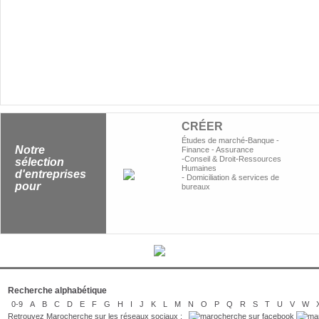
CRÉER
-
Études de marché
Banque -
Notre
Finance - Assurance
-
-
Conseil & Droit
Ressources
sélection
Humaines
d'entreprises
-
Domiciliation & services de
pour
bureaux
Recherche alphabétique
0-9
A
B
C
D
E
F
G
H
I
J
K
L
M
N
O
P
Q
R
S
T
U
V
W
Retrouvez Marocherche sur les réseaux sociaux :