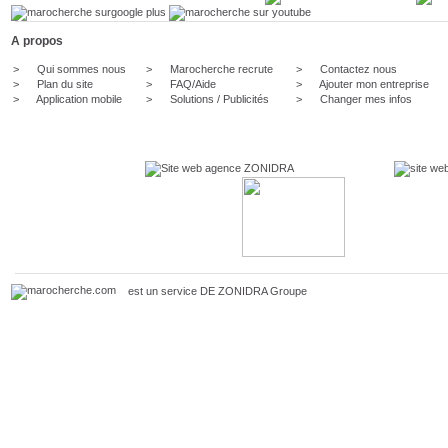
A propos
>
Qui sommes nous
>
Marocherche recrute
>
Contactez nous
>
Plan du site
>
FAQ/Aide
>
Ajouter mon entreprise
>
Application mobile
>
Solutions / Publicités
>
Changer mes infos
est un service DE
ZONIDRA
Groupe