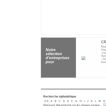
C
Étu
Notre
Fin
-
Con
sélection
Hum
d'entreprises
-
Dom
pour
bur
Recherche alphabétique
0-9
A
B
C
D
E
F
G
H
I
J
K
L
M
N
Retrouvez Marocherche sur les réseaux sociaux :