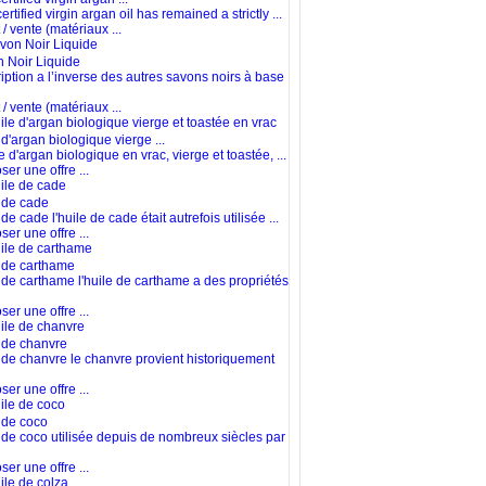
ertified virgin argan oil has remained a strictly ...
/ vente (matériaux ...
 Noir Liquide
iption a l’inverse des autres savons noirs à base
/ vente (matériaux ...
 d'argan biologique vierge ...
e d'argan biologique en vrac, vierge et toastée, ...
er une offre ...
 de cade
de cade l'huile de cade était autrefois utilisée ...
er une offre ...
 de carthame
 de carthame l'huile de carthame a des propriétés
er une offre ...
 de chanvre
 de chanvre le chanvre provient historiquement
er une offre ...
 de coco
 de coco utilisée depuis de nombreux siècles par
er une offre ...