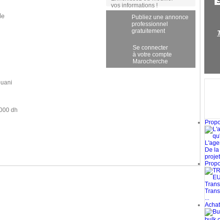
vos informations !
le
Publiez une annonce
professionnel
gratuitement
Se connecter
à votre compte
Marocherche
ouani
 000 dh
Propos
L'age
De la
projets
Propos
Transp
Trans
...
Achat 
bulk c