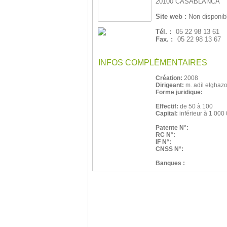
20100 CASABLANCA
Site web :
Non disponib
Tél. :
05 22 98 13 61
Fax. :
05 22 98 13 67
INFOS COMPLÉMENTAIRES
Création:
2008
Dirigeant:
m. adil elghaz
Forme juridique:
Effectif:
de 50 à 100
Capital:
inférieur à 1 000
Patente N°:
RC N°:
IF N°:
CNSS N°:
Banques :