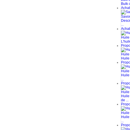
Bulk c
Achat 
Savon
Descr
...
Achat 
Huile
L'huil
Propos
Huile
Huile 
Propos
Huile
Huile
...
Propos
Huile
Huile
de ...
Propos
Huile
Huile
...
Propos