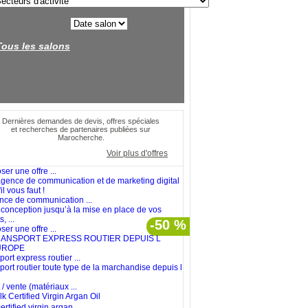
Tous les salons
Dernières demandes de devis, offres spéciales
et recherches de partenaires publiées sur
Marocherche.
Voir plus d'offres
er une offre ...
nce de communication ...
 conception jusqu’à la mise en place de vos
, ...
-50 %
er une offre ...
ort express routier ...
port routier toute type de la marchandise depuis l
/ vente (matériaux ...
ertified virgin argan ...