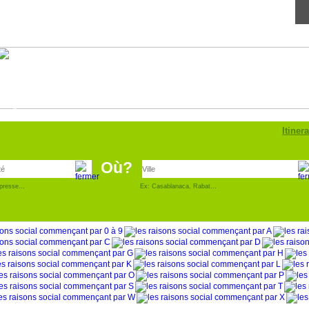
Annonce
pro
Itinera
Où?
presse...
Ex: Casablanaca, Rabat...