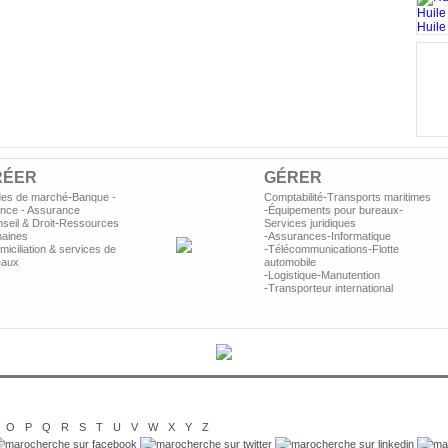
Huile
Huile 
s
p
RÉER
GÉRER
-
-
des de marché
Banque -
Comptabilité
Transports maritimes
-
-
ance - Assurance
Équipements pour bureaux
-
seil & Droit
Ressources
Services juridiques
-
-
aines
Assurances
Informatique
-
-
iciliation & services de
Télécommunications
Flotte
eaux
automobile
-
-
Logistique
Manutention
-
Transporteur international
O
P
Q
R
S
T
U
V
W
X
Y
Z