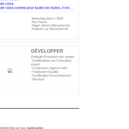
 de colza
de colza comme pour toutes les huiles, il est ...
Marketing direct / BDD
Nos
Nos Packs
olutions
Pages Vertes Marocherche
Publicité sur Marocherche
ublicitaires
DÉVELOPPER
-
Publicité
Promotion des ventes
-
-
Certifications iso
Consulting
export
-
-
Conteneurs
Agence web
-
-
Traduction
Qualité
-
-
Certification
Environnement
-
Services