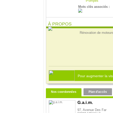
-Pompes
Mots clés associés :
À PROPOS
Rénovation de moteurs,
Pour augmenter la visi
Nos coordonnées
Plan d'accès
G.a.i.m.
97, Avenue Des Far