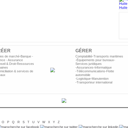
Huile
Huile 
s
p
RÉER
GÉRER
-
-
des de marché
Banque -
Comptabilité
Transports maritimes
-
-
ance - Assurance
Équipements pour bureaux
-
seil & Droit
Ressources
Services juridiques
-
-
aines
Assurances
Informatique
-
-
iciliation & services de
Télécommunications
Flotte
eaux
automobile
-
-
Logistique
Manutention
-
Transporteur international
O
P
Q
R
S
T
U
V
W
X
Y
Z