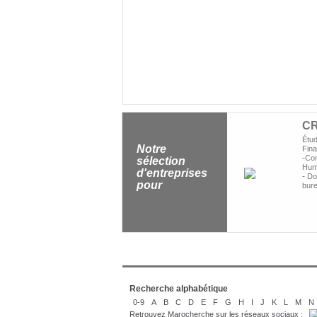
C
Étu
Notre
Fin
-
Con
sélection
Hum
d'entreprises
-
Dom
pour
bur
Recherche alphabétique
0-9
A
B
C
D
E
F
G
H
I
J
K
L
M
N
Retrouvez Marocherche sur les réseaux sociaux :