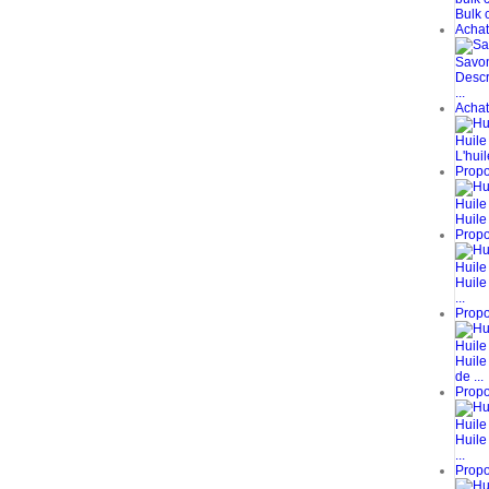
Bulk c
Achat 
Savon
Descr
...
Achat 
Huile
L'huil
Propos
Huile
Huile 
Propos
Huile
Huile
...
Propos
Huile
Huile
de ...
Propos
Huile
Huile
...
Propos