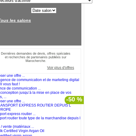
Tous les salons
Dernières demandes de devis, offres spéciales
et recherches de partenaires publiées sur
Marocherche.
Voir plus d'offres
er une offre ...
nce de communication ...
 conception jusqu’à la mise en place de vos
, ...
-50 %
er une offre ...
ort express routier ...
port routier toute type de la marchandise depuis l
/ vente (matériaux ...
ertified virgin argan ...