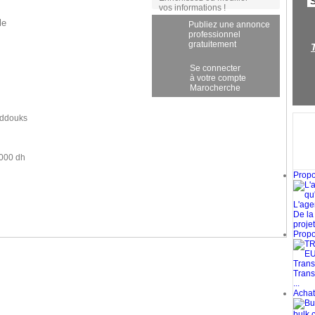
vos informations !
le
Publiez une annonce
professionnel
gratuitement
Se connecter
à votre compte
Marocherche
ddouks
 000 dh
Propos
L'age
De la
projets
Propos
Transp
Trans
...
Achat 
bulk c