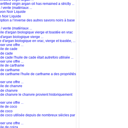
ertified virgin argan oil has remained a strictly ...
/ vente (matériaux ...
 Noir Liquide
iption a l’inverse des autres savons noirs à base
/ vente (matériaux ...
 d'argan biologique vierge ...
e d'argan biologique en vrac, vierge et toastée, ...
er une offre ...
 de cade
de cade l'huile de cade était autrefois utilisée ...
er une offre ...
 de carthame
 de carthame l'huile de carthame a des propriétés
er une offre ...
 de chanvre
 de chanvre le chanvre provient historiquement
er une offre ...
 de coco
 de coco utilisée depuis de nombreux siècles par
er une offre ...