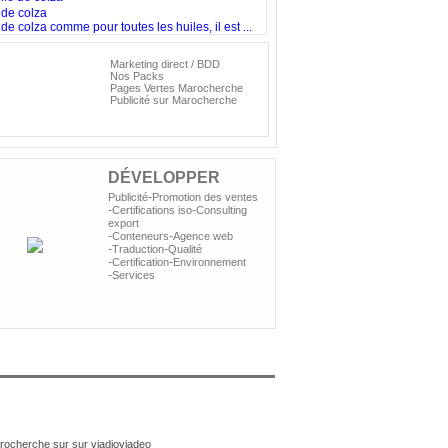
 de colza
de colza comme pour toutes les huiles, il est ...
Marketing direct / BDD
Nos
Nos Packs
olutions
Pages Vertes Marocherche
Publicité sur Marocherche
ublicitaires
DÉVELOPPER
-
Publicité
Promotion des ventes
-
-
Certifications iso
Consulting
export
-
-
Conteneurs
Agence web
-
-
Traduction
Qualité
-
-
Certification
Environnement
-
Services