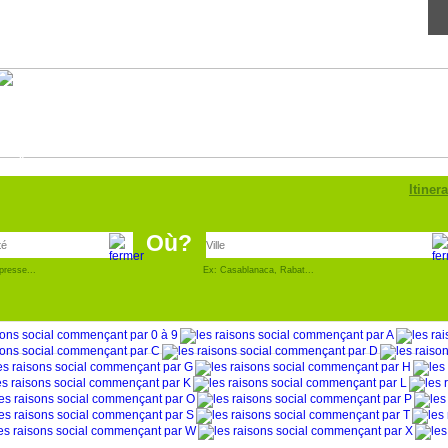
Annonce
pro
Itinera
Où?
presse...
Ex: Casablanaca, Rabat...