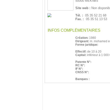
50000 MEKNèS
Site web :
Non disponib
Tél. :
05 35 52 21 68
Fax. :
05 35 51 13 53
INFOS COMPLÉMENTAIRES
Création:
1980
Dirigeant:
m. mohamed e
Forme juridique:
Effectif:
de 10 à 20
Capital:
inférieur à 1 000
Patente N°:
RC N°:
IF N°:
CNSS N°:
Banques :