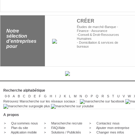
CRÉER
-
Études de marché
Banque -
Notre
Finance - Assurance
-
-
Conseil & Droit
Ressources
sélection
Humaines
d'entreprises
-
Domiciliation & services de
pour
bureaux
Recherche alphabétique
0-9
A
B
C
D
E
F
G
H
I
J
K
L
M
N
O
P
Q
R
S
T
U
V
W
Retrouvez Marocherche sur les réseaux sociaux :
A propos
>
Qui sommes nous
>
Marocherche recrute
>
Contactez nous
>
Plan du site
>
FAQ/Aide
>
Ajouter mon entreprise
>
Application mobile
>
Solutions / Publicités
>
Changer mes infos