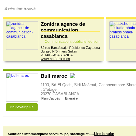
4
résultat trouvé.
Zonidra agence de
communication
casablanca
Communication, publicité, édition
32,rue Banafssaje, Résidence Zaytouna
Buraeu N°5 .mers Sultan
20140 CASABLANCA
www.zonidra.com
Bull maroc
1100, Bd El Qods, Sidi Maârouf, Casanearshore Shor
, 3°étage.
20270 CASABLANCA
|
Plan d'accès
Itinéraire
En Savoir plus
Lire la suite
Solutions informatiques: serveurs, pc, stockage et......