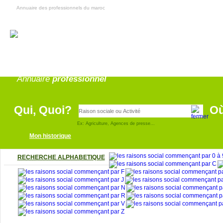
Annuaire des professionnels du maroc
Annonce
pro
Annuaire
professionnel
Qui, Quoi?
O
Ex: Agriculture, Agences de presse...
Mon historique
RECHERCHE ALPHABETIQUE