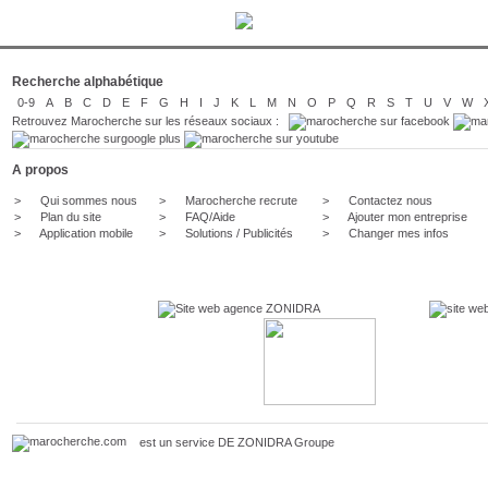
Recherche alphabétique
0-9
A
B
C
D
E
F
G
H
I
J
K
L
M
N
O
P
Q
R
S
T
U
V
W
Retrouvez Marocherche sur les réseaux sociaux :
A propos
>
Qui sommes nous
>
Marocherche recrute
>
Contactez nous
>
Plan du site
>
FAQ/Aide
>
Ajouter mon entreprise
>
Application mobile
>
Solutions / Publicités
>
Changer mes infos
est un service DE
ZONIDRA
Groupe