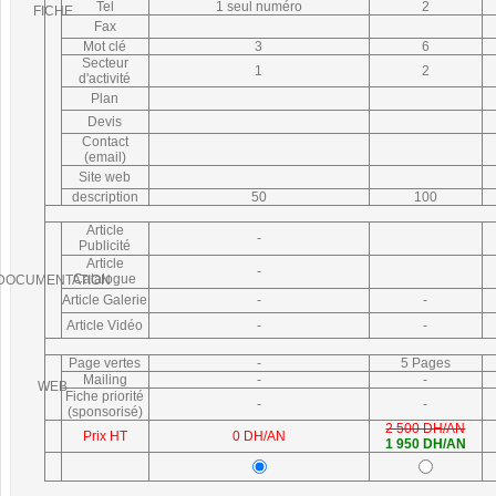
Tel
1 seul numéro
2
FICHE
Fax
Mot clé
3
6
Secteur
1
2
d'activité
Plan
Devis
Contact
(email)
Site web
description
50
100
Article
-
Publicité
Article
-
Catalogue
DOCUMENTATION
Article Galerie
-
-
Article Vidéo
-
-
Page vertes
-
5 Pages
Mailing
-
-
WEB
Fiche priorité
-
-
(sponsorisé)
2 500 DH/AN
Prix HT
0 DH/AN
1 950 DH/AN