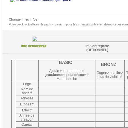
Changer mes infos
Votre pack actuelle est le pack «
basic
» pour les changés utilisé le tableau ci desso
Info demandeur
Info entreprise
(OPTIONNEL)
BASIC
BRONZ
Ajoute votre entreprise
Gagnez et attirez
gratuitement
pour découvrir
plus de visibilité
Marocherche
Logo
Nom de
société
Adresse
Dirigeant
Effectif
Année de
création
Capital