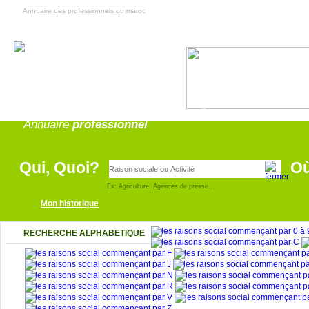
Annuaire des professionnels du maroc
Annonce
pro
Annuaire
professionnel
Qui, Quoi?
O
Ex: Agriculture, Agences de presse...
Mon historique
RECHERCHE ALPHABETIQUE