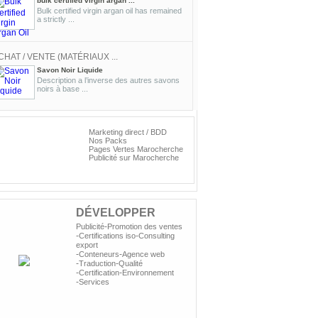
Savon Noir Liquide
Description a l’inverse des autres savons
noirs à base ...
CHAT / VENTE (MATÉRIAUX ...
Huile d'argan biologique vierge ...
L'huile d'argan biologique en vrac, vierge et
toastée, ...
ROPOSER UNE OFFRE ...
Marketing direct / BDD
Nos
Nos Packs
Huile de cade
solutions
Pages Vertes Marocherche
Huile de cade l'huile de cade était autrefois
Publicité sur Marocherche
publicitaires
utilisée ...
ROPOSER UNE OFFRE ...
Huile de carthame
DÉVELOPPER
Huile de carthame l'huile de carthame a
-
Publicité
Promotion des ventes
des propriétés ...
-
-
Certifications iso
Consulting
export
-
-
Conteneurs
Agence web
-
-
Traduction
Qualité
ROPOSER UNE OFFRE ...
-
-
Certification
Environnement
Huile de chanvre
-
Services
Huile de chanvre le chanvre provient
historiquement de ...