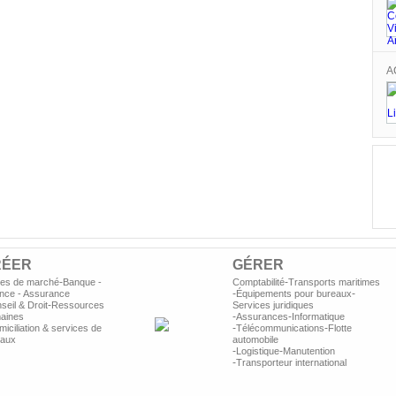
A
P
P
RÉER
GÉRER
-
-
des de marché
Banque -
Comptabilité
Transports maritimes
-
-
nce - Assurance
Équipements pour bureaux
-
seil & Droit
Ressources
Services juridiques
-
-
aines
Assurances
Informatique
-
-
iciliation & services de
Télécommunications
Flotte
P
eaux
automobile
-
-
Logistique
Manutention
-
Transporteur international