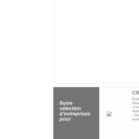
C
Étu
Notre
Fina
-
Con
sélection
Hum
d'entreprises
-
Dom
pour
bur