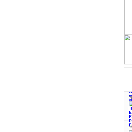
P
P
A
A