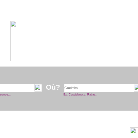
nuaire
professionnel
Où?
erence...
Ex: Casablanaca, Rabat...
Pu