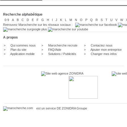
Recherche alphabétique
0-9
A
B
C
D
E
F
G
H
I
J
K
L
M
N
O
P
Q
R
S
T
U
V
W
Retrouvez Marocherche sur les réseaux sociaux :
A propos
>
Qui sommes nous
>
Marocherche recrute
>
Contactez nous
>
Plan du site
>
FAQ/Aide
>
Ajouter mon entreprise
>
Application mobile
>
Solutions / Publicités
>
Changer mes infos
est un service DE
ZONIDRA
Groupe