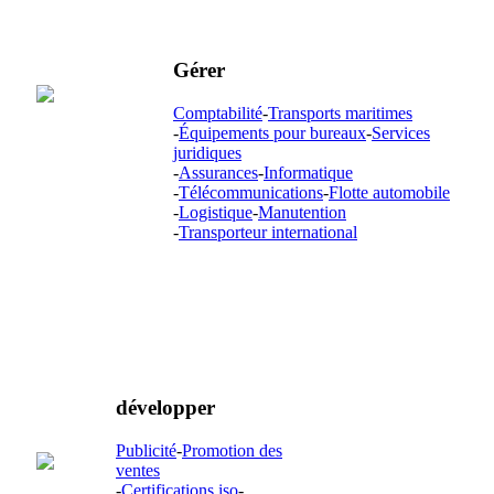
Gérer
Comptabilité
-
Transports maritimes
-
Équipements pour bureaux
-
Services
juridiques
-
Assurances
-
Informatique
-
Télécommunications
-
Flotte automobile
-
Logistique
-
Manutention
-
Transporteur international
développer
Publicité
-
Promotion des
ventes
-
Certifications iso
-