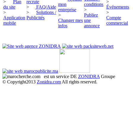
>
Plan
recrute
>
mon
conditions
du site
>
FAQ/Aide
Événements
entreprise
>
>
>
Solutions /
>
>
Publiez
Application
Publicités
Compte
Changer mes
une
mobile
commercial
infos
annonce
est un service DE
ZONIDRA
Groupe
© Copyright2013
Zonidra.com
All rights reserved.