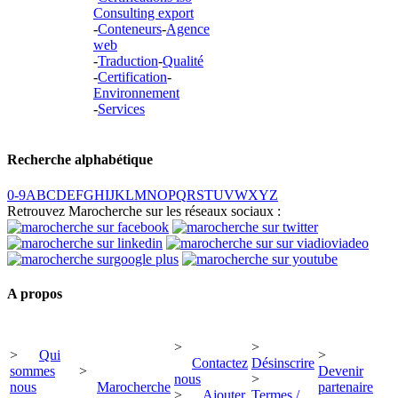
Consulting export
-
Conteneurs
-
Agence
web
-
Traduction
-
Qualité
-
Certification
-
Environnement
-
Services
Recherche alphabétique
0-9
A
B
C
D
E
F
G
H
I
J
K
L
M
N
O
P
Q
R
S
T
U
V
W
X
Y
Z
Retrouvez Marocherche sur les réseaux sociaux :
A propos
>
>
>
Qui
>
Contactez
Désinscrire
sommes
>
Devenir
nous
>
nous
Marocherche
partenaire
>
Ajouter
Termes /