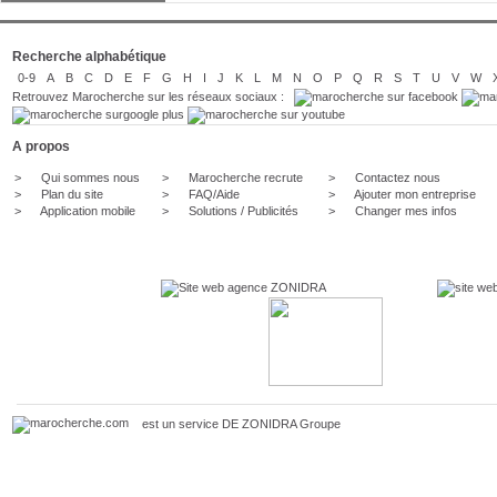
Recherche alphabétique
0-9
A
B
C
D
E
F
G
H
I
J
K
L
M
N
O
P
Q
R
S
T
U
V
W
Retrouvez Marocherche sur les réseaux sociaux :
A propos
>
Qui sommes nous
>
Marocherche recrute
>
Contactez nous
>
Plan du site
>
FAQ/Aide
>
Ajouter mon entreprise
>
Application mobile
>
Solutions / Publicités
>
Changer mes infos
est un service DE
ZONIDRA
Groupe